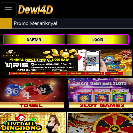
DAFTAR
LOGIN