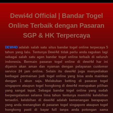
Dewi4d Official | Bandar Togel
Online Terbaik dengan Pasaran
SGP & HK Terpercaya
DEWI4D
adalah salah satu situs bandar togel online terpecaya 5
tahun yang lalu. Tentunya Dewi4d tidak perlu anda ragukan lagi
sebagai salah satu agen bandar togel online terbaik di seluruh
indonesia. Bermain pasaran togel online di dewi4d har ini
dijamin akan aman dan nyaman dengan pelayanan customer
service 24 jam online. Selain itu dewi4d juga menyediakan
berbagai permainan judi togel online yang bisa anda mainkan
dengan 1 akun saja. Melakukan betting di pasaran togel
singapore ataupun togel hongkong di dewi4d merupakan pilihan
yang sangat tepat. Sebagai bandar togel online yang sudah
berpengalaman selama lima tahun tentunya memiliki kelebihan
tersediri. kelebihan di dewi4d adalah kemenangan berapapun
yang anda menangkan di pasaran togel singapore ataupun togel
hongkong pasti di bayar full tanpa anda potongan sama